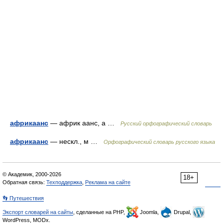
африкаанс
— африк аанс, а …
Русский орфографический словарь
африкаанс
— нескл., м …
Орфографический словарь русского языка
© Академик, 2000-2026
18+
Обратная связь:
Техподдержка
,
Реклама на сайте
👣 Путешествия
Экспорт словарей на сайты
, сделанные на PHP,
Joomla,
Drupal,
WordPress, MODx.