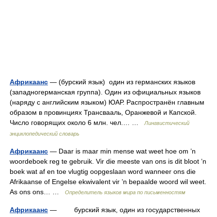
Африкаанс
— (бурский язык) один из германских языков
(западногерманская группа). Один из официальных языков
(наряду с английским языком) ЮАР. Распространён главным
образом в провинциях Трансвааль, Оранжевой и Капской.
Число говорящих около 6 млн. чел.… …
Лингвистический
энциклопедический словарь
Африкаанс
— Daar is maar min mense wat weet hoe om ’n
woordeboek reg te gebruik. Vir die meeste van ons is dit bloot ’n
boek wat af en toe vlugtig oopgeslaan word wanneer ons die
Afrikaanse of Engelse ekwivalent vir ’n bepaalde woord wil weet.
As ons ons… …
Определитель языков мира по письменностям
Африкаанс
— бурский язык, один из государственных