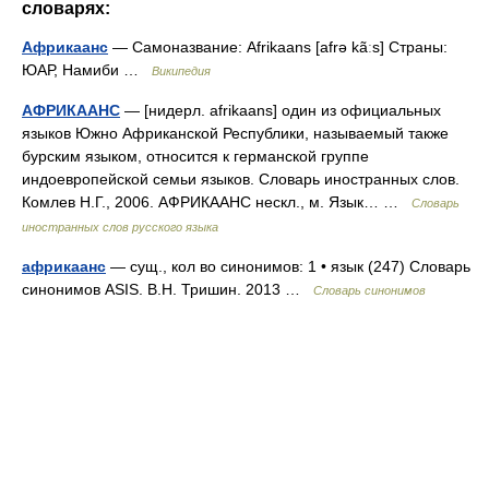
словарях:
Африкаанс
— Самоназвание: Afrikaans [afrə kãːs] Страны:
ЮАР, Намиби …
Википедия
АФРИКААНС
— [нидерл. afrikaans] один из официальных
языков Южно Африканской Республики, называемый также
бурским языком, относится к германской группе
индоевропейской семьи языков. Словарь иностранных слов.
Комлев Н.Г., 2006. АФРИКААНС нескл., м. Язык… …
Словарь
иностранных слов русского языка
африкаанс
— сущ., кол во синонимов: 1 • язык (247) Словарь
синонимов ASIS. В.Н. Тришин. 2013 …
Словарь синонимов